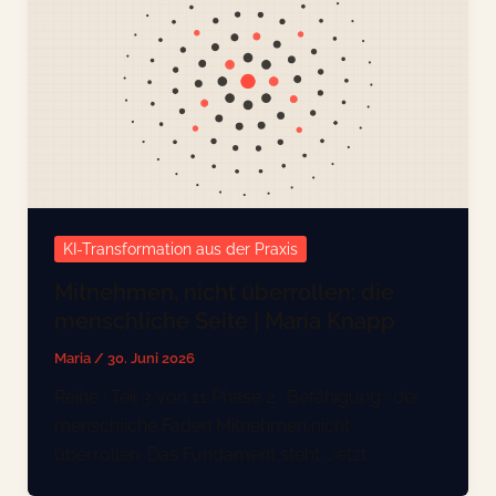
KI-Transformation aus der Praxis
Mitnehmen, nicht überrollen: die
menschliche Seite | Maria Knapp
Maria
/
30. Juni 2026
Reihe · Teil 3 von 11 Phase 2 · Befähigung · der
menschliche Faden Mitnehmen,nicht
überrollen. Das Fundament steht. Jetzt