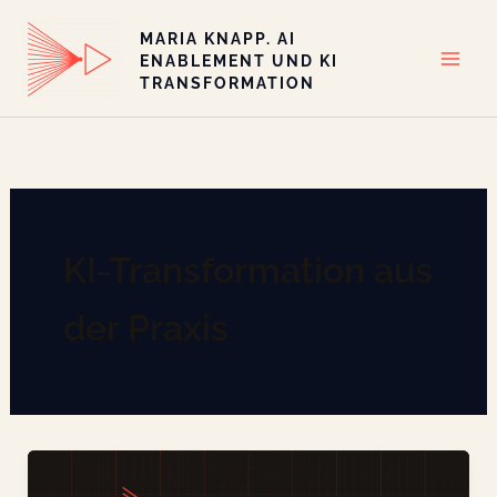
Zum
MARIA KNAPP. AI
Inhalt
ENABLEMENT UND KI
springen
TRANSFORMATION
KI-Transformation aus
der Praxis