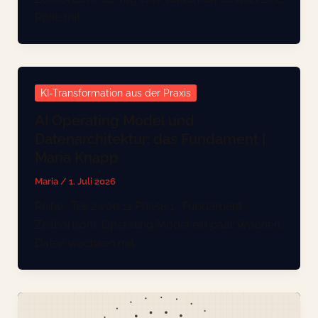
Rolle mit
KI-Transformation aus der Praxis
AI Operating Model und
Datenarchitektur: das Fundament |
Maria Knapp
Maria
/
1. Juli 2026
Reihe · Teil 2 von 11 Phase 1 · Fundament ·
Zeithorizont: Operating Model ein paar Wochen,
Daten wachsen mit