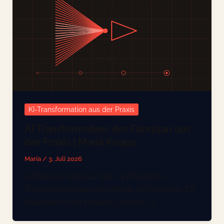
KI-Transformation aus der Praxis
AI Transformation: der Fahrplan aus
der Praxis | Maria Knapp
Maria
/
3. Juli 2026
Auftakt zur Reihe 11 Teile · 4 Phasen KI-
Transformationaus der Praxis. Ein Fahrplan. Elf
Stationen in vier Phasen, von der […]