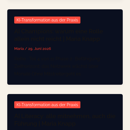
KI-Transformation aus der Praxis
AI Champions: warum eine Rolle
allein nicht reicht | Maria Knapp
Maria
/
29. Juni 2026
Reihe · Teil 4 von 11 Phase 2 · Befähigung ·
Zeithorizont: das Netzwerk wächst über
Monate Ohne Mitstreitergeht es
KI-Transformation aus der Praxis
AI Literacy: alle mitnehmen, auch die
Führung | Maria Knapp