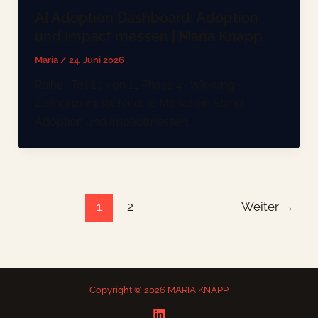
AI Adoption Dashboard: Adoption
und Impact messen | Maria Knapp
Maria
/
24. Juni 2026
Reihe · Teil 10 von 11 Phase 4 · Wirkung ·
Zeithorizont: laufend, je Monat ein Stand
Adoption und Impactmessen.
1
2
Weiter
→
Copyright © 2026 MARIA KNAPP