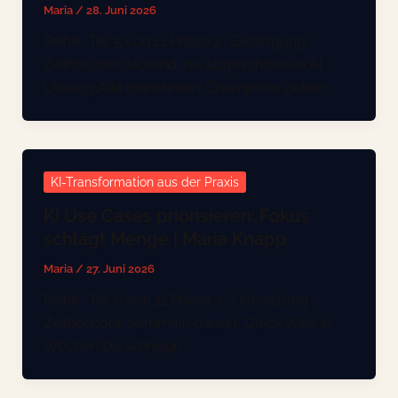
Maria
/
28. Juni 2026
Reihe · Teil 5 von 11 Phase 2 · Befähigung ·
Zeithorizont: laufend, nie abgeschlossen AI
Literacy.Alle mitnehmen. Champions ziehen
KI-Transformation aus der Praxis
KI Use Cases priorisieren: Fokus
schlägt Menge | Maria Knapp
Maria
/
27. Juni 2026
Reihe · Teil 6 von 11 Phase 3 · Umsetzung ·
Zeithorizont: Sammeln dauert, Quick Wins in
Wochen Die wenigen