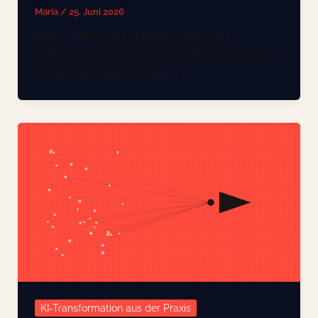
Maria
/
25. Juni 2026
Reihe · Teil 8 von 11 Phase 4 · Wirkung ·
Zeithorizont: von Anfang an mitdenken, wächst
mit Vertrauenkommt zuerst.
KI-Transformation aus der Praxis