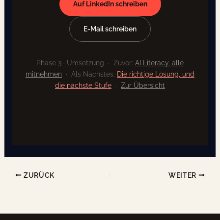
Auf LinkedIn schreiben
E-Mail schreiben
Phase 3 · Umsetzung · Zuvor:
AI Literacy, alle
mitnehmen
· Als Nächstes:
Die richtige Lösung, und
die nächste Stufe
·
Zur Übersicht
ZURÜCK
WEITER