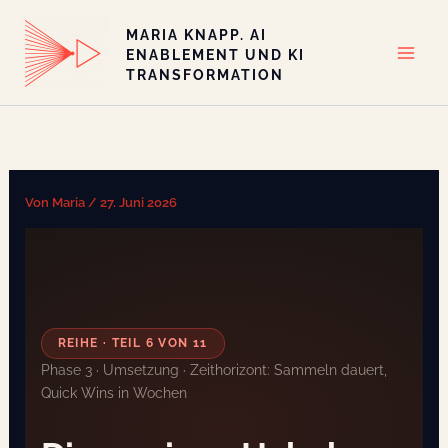
Zum
MARIA KNAPP. AI
Inhalt
ENABLEMENT UND KI
springen
TRANSFORMATION
Von
Maria
/
27. Juni 2026
REIHE · TEIL 6 VON 11
Phase 3 · Umsetzung · Zeithorizont: Sammeln dauert,
Quick Wins in Wochen