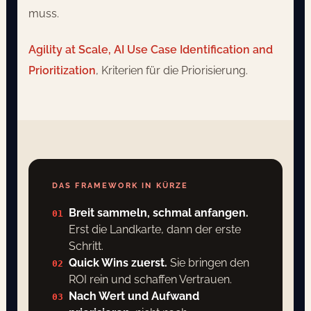
muss.
Agility at Scale, AI Use Case Identification and
Prioritization
, Kriterien für die Priorisierung.
DAS FRAMEWORK IN KÜRZE
Breit sammeln, schmal anfangen.
01
Erst die Landkarte, dann der erste
Schritt.
Quick Wins zuerst.
Sie bringen den
02
ROI rein und schaffen Vertrauen.
Nach Wert und Aufwand
03