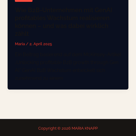
Wie B2B-Unternehmen mit GenAI
profitables Wachstum realisieren
können – und was dabei wirklich
zählt
Maria
/
2. April 2025
Ein Beitrag basierend auf dem McKinsey-Artikel
„Unlocking profitable B2B growth through Gen
AI“ GenAI B2B Wachstum entwickelt sich
zunehmend zu einem
Copyright © 2026 MARIA KNAPP