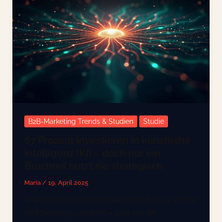
B2B-Marketing Trends & Studien
Studie
67 Prozent investieren in künstliche
Intelligenz (KI) – doch nur ein
Bruchteil nutzt sie strategisch
Maria
/
19. April 2025
Warum viele Unternehmen beim Einsatz von KI
im Marketing scheitern – und wie ein