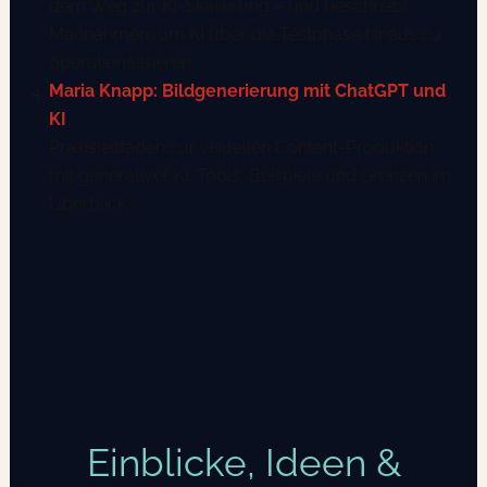
dem Weg zur KI-Skalierung – und beschreibt
Maßnahmen, um KI über die Testphase hinaus zu
operationalisieren.
Maria Knapp: Bildgenerierung mit ChatGPT und
KI
Praxisleitfaden zur visuellen Content-Produktion
mit generativer KI. Tools, Beispiele und Grenzen im
Überblick.
Einblicke, Ideen &