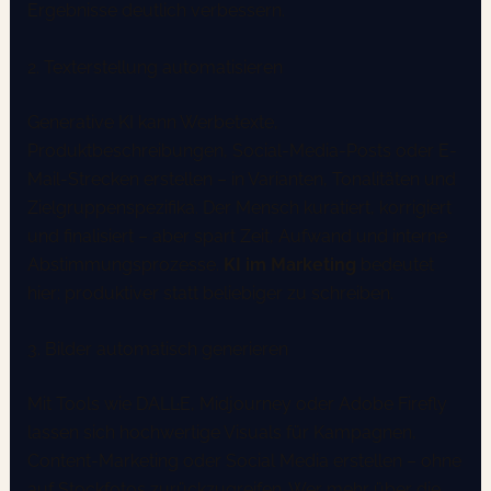
Ergebnisse deutlich verbessern.
2. Texterstellung automatisieren
Generative KI kann Werbetexte,
Produktbeschreibungen, Social-Media-Posts oder E-
Mail-Strecken erstellen – in Varianten, Tonalitäten und
Zielgruppenspezifika. Der Mensch kuratiert, korrigiert
und finalisiert – aber spart Zeit, Aufwand und interne
Abstimmungsprozesse.
KI im Marketing
bedeutet
hier: produktiver statt beliebiger zu schreiben.
3. Bilder automatisch generieren
Mit Tools wie DALL·E, Midjourney oder Adobe Firefly
lassen sich hochwertige Visuals für Kampagnen,
Content-Marketing oder Social Media erstellen – ohne
auf Stockfotos zurückzugreifen. Wer mehr über die