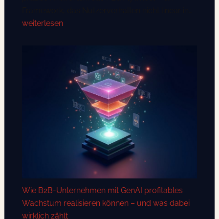
Wie
Framework, das Nutzerverhalten nicht linear in…
das
weiterlesen
PLG
Flywhe
moder
Market
Logik
veränd
Wie B2B-Unternehmen mit GenAI profitables
Wachstum realisieren können – und was dabei
wirklich zählt