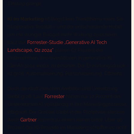
Einstieg gelingt
KI im Marketing
ist längst kein Trendthema mehr. Sie
ist operative Realität – und der entscheidende Hebel,
um mit weniger Budget mehr Wirkung zu erzielen.
Laut der
Forrester-Studie „Generative AI Tech
Landscape, Q2 2024“
planen 67 Prozent der
Unternehmen, ihre Investitionen in generative KI
(GenAI) 2024 weiter zu erhöhen. Der Erwartungsdruck
ist groß: Automatisierung, Personalisierung, Effizienz.
Doch die Kluft zwischen Ambition und Umsetzung
bleibt groß. Laut
Forrester
haben nur 17 Prozent der
Unternehmen KI vollständig in ihre Marketingprozesse
integriert. Der Großteil bleibt in der Pilotphase stecken.
Auch
Gartner
kommt zu einem klaren Urteil: Über 90
Prozent der KI-Projekte im Marketing schaffen es nicht