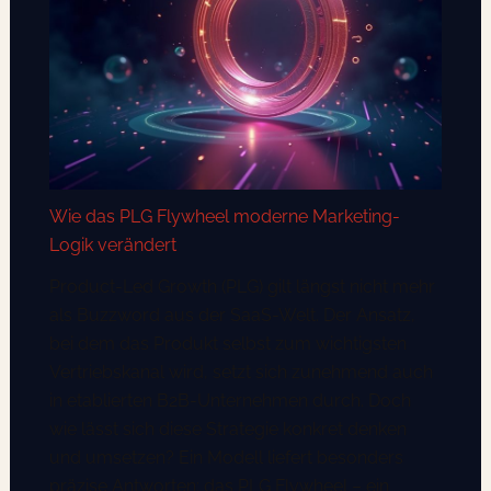
Wie das PLG Flywheel moderne Marketing-
Logik verändert
Product-Led Growth (PLG) gilt längst nicht mehr
als Buzzword aus der SaaS-Welt. Der Ansatz,
bei dem das Produkt selbst zum wichtigsten
Vertriebskanal wird, setzt sich zunehmend auch
in etablierten B2B-Unternehmen durch. Doch
wie lässt sich diese Strategie konkret denken
und umsetzen? Ein Modell liefert besonders
präzise Antworten: das PLG Flywheel – ein