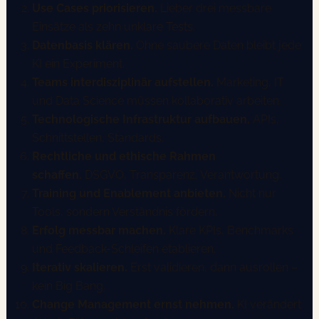
Use Cases priorisieren.
Lieber drei messbare
Einsätze als zehn unklare Tests.
Datenbasis klären.
Ohne saubere Daten bleibt jede
KI ein Experiment.
Teams interdisziplinär aufstellen.
Marketing, IT
und Data Science müssen kollaborativ arbeiten.
Technologische Infrastruktur aufbauen.
APIs,
Schnittstellen, Standards.
Rechtliche und ethische Rahmen
schaffen.
DSGVO, Transparenz, Verantwortung.
Training und Enablement anbieten.
Nicht nur
Tools, sondern Verständnis fördern.
Erfolg messbar machen.
Klare KPIs, Benchmarks
und Feedback-Schleifen etablieren.
Iterativ skalieren.
Erst validieren, dann ausrollen –
kein Big Bang.
Change Management ernst nehmen.
KI verändert