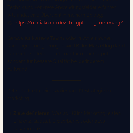
Technik und konkrete Anwendungsfelder erfahren
will, findet eine Übersicht in meinem Beitrag:
👉
https://mariaknapp.de/chatgpt-bildgenerierung/
Gerade für kleinere Teams oder in dynamischen
Kampagnenumgebungen wird
KI im Marketing
damit
zum echten Hebel – nicht nur für mehr Output,
sondern für bessere Qualität bei geringerem
Aufwand.
Zehn Punkte für eine skalierbare KI-Strategie im
Marketing
Ziele definieren.
Was soll KI im Marketing leisten:
Effizienz, Qualität, Skalierbarkeit oder alles
zusammen?