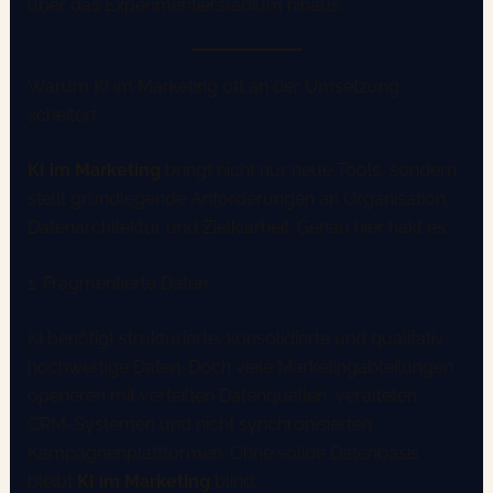
über das Experimentierstadium hinaus.
Warum KI im Marketing oft an der Umsetzung
scheitert
KI im Marketing
bringt nicht nur neue Tools, sondern
stellt grundlegende Anforderungen an Organisation,
Datenarchitektur und Zielklarheit. Genau hier hakt es.
1. Fragmentierte Daten
KI benötigt strukturierte, konsolidierte und qualitativ
hochwertige Daten. Doch viele Marketingabteilungen
operieren mit verteilten Datenquellen, veralteten
CRM-Systemen und nicht synchronisierten
Kampagnenplattformen. Ohne solide Datenbasis
bleibt
KI im Marketing
blind.