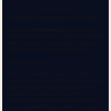
Drei bewährte Anwendungsfelder für den Einstieg
Der Einstieg in
KI im Marketing
muss nicht mit Big
Data oder Predictive Analytics beginnen. Im Gegenteil:
Kleine, fokussierte Use Cases zeigen oft schneller
Wirkung – und überzeugen intern wie extern.
1. SEO-Optimierung mit KI
KI-Tools wie Surfer SEO, Jasper oder ChatGPT
können bestehende Inhalte auf Keywords analysieren,
Content strukturieren, Meta-Texte generieren und
semantische Lücken erkennen. Gerade bei
umfangreichen Seiten oder bestehenden Content-
Hubs lässt sich hier Effizienz gewinnen – und SEO-