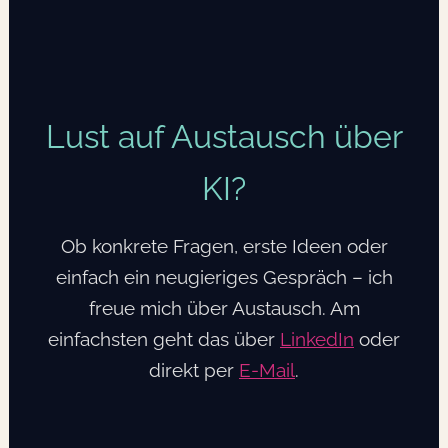
Wachstum
realisieren
können
–
Lust auf Austausch über
und
was
KI?
dabei
wirklich
zählt
Ob konkrete Fragen, erste Ideen oder
einfach ein neugieriges Gespräch – ich
freue mich über Austausch. Am
einfachsten geht das über
LinkedIn
oder
direkt per
E-Mail
.