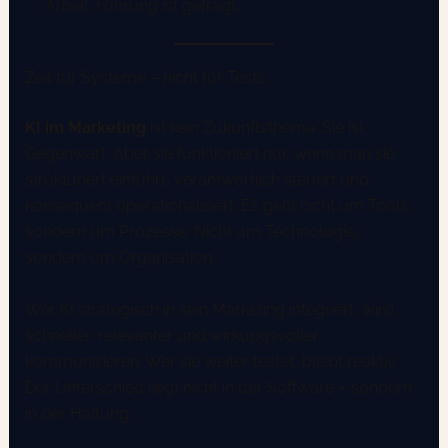
Arbeit. Führung ist gefragt.
Zeit für Systeme – nicht für Tests
KI im Marketing
ist kein Zukunftsthema. Sie ist
Gegenwart. Aber sie funktioniert nur, wenn man sie
strukturiert einführt, verantwortlich steuert und
konsequent operationalisiert. Es geht nicht um Tools,
sondern um Prozesse. Nicht um Technologie,
sondern um Organisation.
Wer KI strategisch in sein Marketing integriert, wird
schneller, relevanter und wirkungsvoller
kommunizieren. Wer sie weiter testet, bleibt reaktiv.
Der Unterschied liegt nicht in der Software – sondern
in der Haltung.