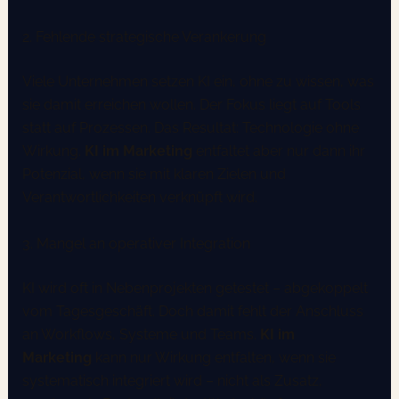
2. Fehlende strategische Verankerung
Viele Unternehmen setzen KI ein, ohne zu wissen, was
sie damit erreichen wollen. Der Fokus liegt auf Tools
statt auf Prozessen. Das Resultat: Technologie ohne
Wirkung.
KI im Marketing
entfaltet aber nur dann ihr
Potenzial, wenn sie mit klaren Zielen und
Verantwortlichkeiten verknüpft wird.
3. Mangel an operativer Integration
KI wird oft in Nebenprojekten getestet – abgekoppelt
vom Tagesgeschäft. Doch damit fehlt der Anschluss
an Workflows, Systeme und Teams.
KI im
Marketing
kann nur Wirkung entfalten, wenn sie
systematisch integriert wird – nicht als Zusatz,