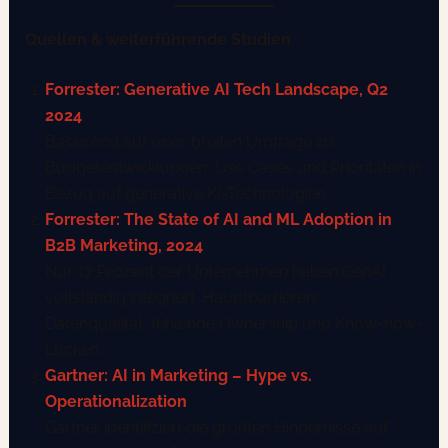
Quellen & weiterführende Studien
Forrester: Generative AI Tech Landscape, Q2
2024
Basierend auf einer breiten Umfrage zu
Budgetentwicklungen, Use Cases und Prioritäten in
Bezug auf generative KI-Technologien.
Forrester: The State of AI and ML Adoption in
B2B Marketing, 2024
Nur 17 Prozent der Unternehmen haben GenAI
vollständig integriert. Hauptbarrieren:
Datenqualität, fehlende Ownership und Know-how-
Lücken.
Gartner: AI in Marketing – Hype vs.
Operationalization
Gartner identifiziert die größten Hindernisse auf