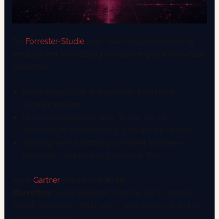
Die
Forrester-Studie
zeigt, dass Organisationen mit
erfolgreicher KI-Nutzung im Marketing drei Merkmale
verbindet:
Sie verfügen über eine zentrale, bereinigte
Datenarchitektur.
Sie setzen interdisziplinäre Teams ein, die
Technologie und Marketing gemeinsam denken.
Sie integrieren KI entlang konkreter Business-
Prozesse – nicht entlang einzelner Tools.
Auch
Gartner
betont: Wer
KI im
Marketing
operationalisiert, statt sie nur zu testen,
schafft messbaren Mehrwert – und differenziert sich
vom Wettbewerb.