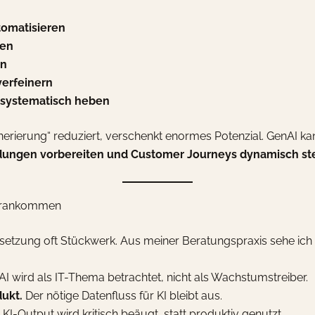
tomatisieren
ren
en
erfeinern
e systematisch heben
enerierung“ reduziert, verschenkt enormes Potenzial. GenAI kan
ngen vorbereiten und Customer Journeys dynamisch st
vorankommen
msetzung oft Stückwerk. Aus meiner Beratungspraxis sehe ich 
I wird als IT-Thema betrachtet, nicht als Wachstumstreiber.
dukt.
Der nötige Datenfluss für KI bleibt aus.
KI-Output wird kritisch beäugt, statt produktiv genutzt.