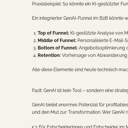
Praxisbeispiel: So könnte ein KI-gestützter F
Ein integrierter GenAI-Funnel im B2B könnte wi
Top of Funnel:
KI-gestützte Analyse von Ma
Middle of Funnel:
Personalisierte E-Mail-
Bottom of Funnel:
Angebotsoptimierung du
Retention:
Vorhersage von Abwanderung (C
Alle diese Elemente sind heute technisch mac
Fazit: GenAI ist kein Tool – sondern eine stra
GenAI bietet enormes Potenzial für profitabl
und den Mut zur Transformation. Wer GenAI ri
👉 Für Entscheiderinnen und Entscheider im Mitt