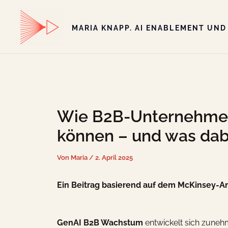
Zum
Inhalt
MARIA KNAPP. AI ENABLEMENT UND
springen
Wie B2B-Unternehmen 
können – und was dabe
Von
Maria
/
2. April 2025
Ein Beitrag basierend auf dem McKinsey-Art
GenAI B2B Wachstum
entwickelt sich zuneh