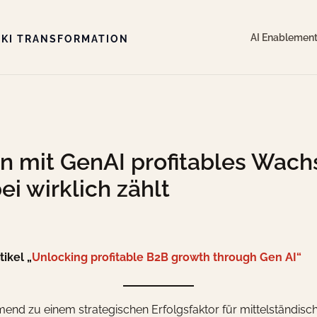
AI Enablemen
 KI TRANSFORMATION
mit GenAI profitables Wachs
i wirklich zählt
ikel „
Unlocking profitable B2B growth through Gen AI“
mend zu einem strategischen Erfolgsfaktor für mittelständis