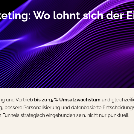
ting: Wo lohnt sich der E
ing und Vertrieb
bis zu 15 % Umsatzwachstum
und gleichzeit
ng, bessere Personalisierung und datenbasierte Entscheidun
unnels strategisch eingebunden sein, nicht nur punktuell.