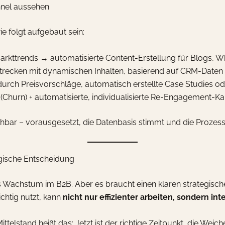
unnel aussehen
e folgt aufgebaut sein:
rkttrends → automatisierte Content-Erstellung für Blogs, Wh
Strecken mit dynamischen Inhalten, basierend auf CRM-Daten
rch Preisvorschläge, automatisch erstellte Case Studies o
hurn) + automatisierte, individualisierte Re-Engagement-
hbar – vorausgesetzt, die Datenbasis stimmt und die Prozess
tegische Entscheidung
es Wachstum im B2B. Aber es braucht einen klaren strategisc
chtig nutzt, kann
nicht nur effizienter arbeiten, sondern in
elstand heißt das: Jetzt ist der richtige Zeitpunkt, die Weiche