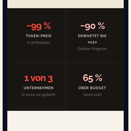
−99 %
−90 %
TOKEN-PREIS
ERWARTET BIS
2030
in 18 Monaten
Gartner-Prognose
1 von 3
65 %
UNTERNEHMEN
ÜBER BUDGET
KI teurer als gedacht
GenAI 2026