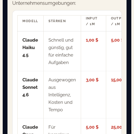
Unternehmensumgebungen:
INPUT
OUTPUT
MODELL
STÄRKEN
/ 1M
/ 1M
Claude
Schnell und
1,00 $
5,00 $
Haiku
günstig, gut
4.5
für einfache
Aufgaben
Claude
Ausgewogen
3,00 $
15,00 $
Sonnet
aus
4.6
Intelligenz,
Kosten und
Tempo
Claude
Für
5,00 $
25,00 $