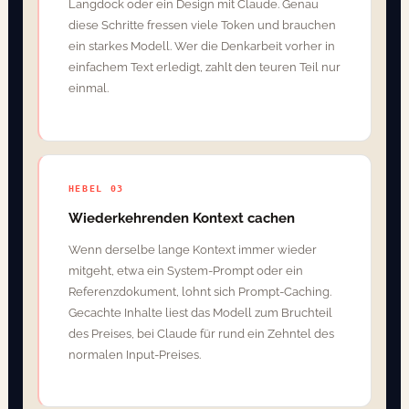
Langdock oder ein Design mit Claude. Genau
diese Schritte fressen viele Token und brauchen
ein starkes Modell. Wer die Denkarbeit vorher in
einfachem Text erledigt, zahlt den teuren Teil nur
einmal.
HEBEL 03
Wiederkehrenden Kontext cachen
Wenn derselbe lange Kontext immer wieder
mitgeht, etwa ein System-Prompt oder ein
Referenzdokument, lohnt sich Prompt-Caching.
Gecachte Inhalte liest das Modell zum Bruchteil
des Preises, bei Claude für rund ein Zehntel des
normalen Input-Preises.