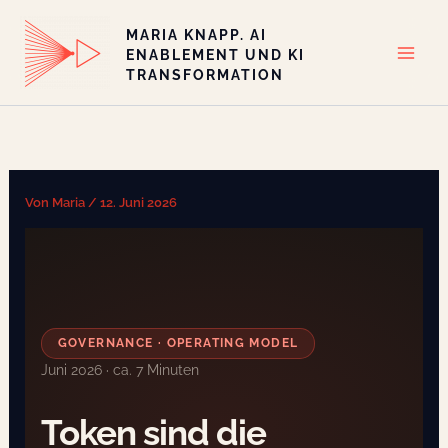
Zum
MARIA KNAPP. AI
Inhalt
ENABLEMENT UND KI
springen
TRANSFORMATION
Von
Maria
/
12. Juni 2026
GOVERNANCE · OPERATING MODEL
Juni 2026 · ca. 7 Minuten
Token sind die