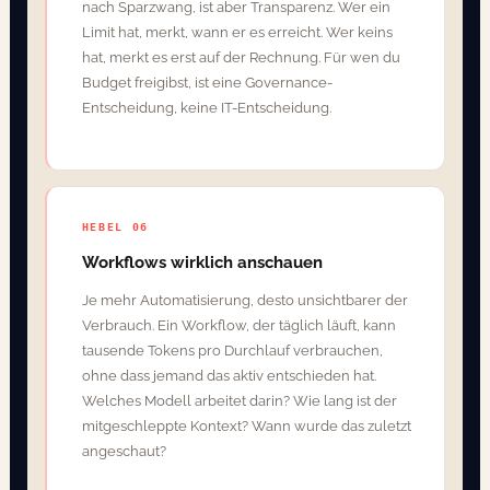
nach Sparzwang, ist aber Transparenz. Wer ein
Limit hat, merkt, wann er es erreicht. Wer keins
hat, merkt es erst auf der Rechnung. Für wen du
Budget freigibst, ist eine Governance-
Entscheidung, keine IT-Entscheidung.
HEBEL 06
Workflows wirklich anschauen
Je mehr Automatisierung, desto unsichtbarer der
Verbrauch. Ein Workflow, der täglich läuft, kann
tausende Tokens pro Durchlauf verbrauchen,
ohne dass jemand das aktiv entschieden hat.
Welches Modell arbeitet darin? Wie lang ist der
mitgeschleppte Kontext? Wann wurde das zuletzt
angeschaut?