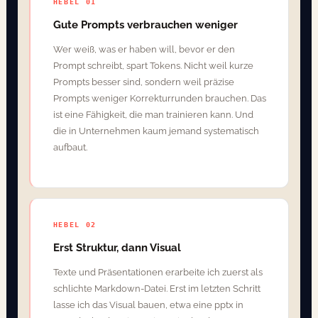
HEBEL 01
Gute Prompts verbrauchen weniger
Wer weiß, was er haben will, bevor er den
Prompt schreibt, spart Tokens. Nicht weil kurze
Prompts besser sind, sondern weil präzise
Prompts weniger Korrekturrunden brauchen. Das
ist eine Fähigkeit, die man trainieren kann. Und
die in Unternehmen kaum jemand systematisch
aufbaut.
HEBEL 02
Erst Struktur, dann Visual
Texte und Präsentationen erarbeite ich zuerst als
schlichte Markdown-Datei. Erst im letzten Schritt
lasse ich das Visual bauen, etwa eine pptx in