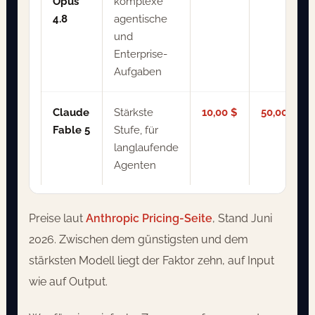
Opus
komplexe
4.8
agentische
und
Enterprise-
Aufgaben
Claude
Stärkste
10,00 $
50,00 $
Fable 5
Stufe, für
langlaufende
Agenten
Preise laut
Anthropic Pricing-Seite
, Stand Juni
2026. Zwischen dem günstigsten und dem
stärksten Modell liegt der Faktor zehn, auf Input
wie auf Output.