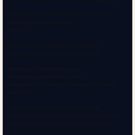
Zuständige Aufsichtsbehörde für das Angebot
audiovisueller Mediendienste:
München
Plattform der EU-Kommission zur Online-
Streitbeilegung: https://ec.europa.eu/odr
Wir sind zur Teilnahme an einem
Streitbeilegungsverfahren vor einer
Verbraucherschlichtungsstelle weder verpflichtet
noch bereit.
Die auf der Website und allen Unterseiten
bereitgestellten Informationen werden durch den
genannten Betreiber sorgfältig und regelmäßig
aktualisiert. Dennoch können wir keine Haftung oder